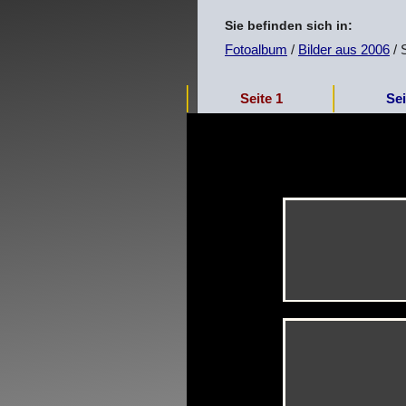
Sie befinden sich in:
Fotoalbum
/
Bilder aus 2006
/ 
Seite 1
Sei