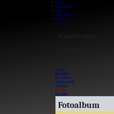
Home
Impressum
Hilfe
Anmeldung
Intern
sfkm.de
Schachfreunde
Köln-Mülheim e.V.
"Schach op dr Schäl-Sick."
Home
Aktuelles
Der Verein
Spielbetrieb
Training
Service
Kontakt
Fotoalbum