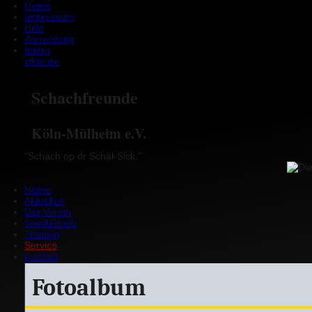
Home
Impressum
Hilfe
Anmeldung
Intern
sfkm.de
Schachfreunde
Köln-Mülheim e.V.
"Schach op dr Schäl-Sick."
Home
Aktuelles
Der Verein
Spielbetrieb
Training
Service
Kontakt
Fotoalbum