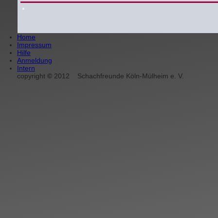
Home
Impressum
Hilfe
Anmeldung
Intern
copyright
©
2012
Schachfreunde Köln-Mülheim e. V.