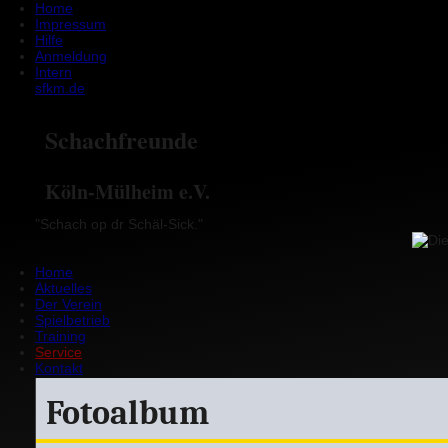
Home
Impressum
Hilfe
Anmeldung
Intern
sfkm.de
Schachfreunde
Köln-Mülheim e.V.
"Schach op dr Schäl-Sick."
Home
Aktuelles
Der Verein
Spielbetrieb
Training
Service
Kontakt
Fotoalbum