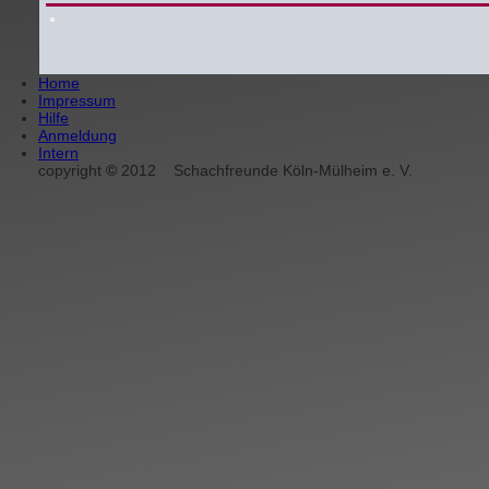
Home
Impressum
Hilfe
Anmeldung
Intern
copyright
©
2012
Schachfreunde Köln-Mülheim e. V.