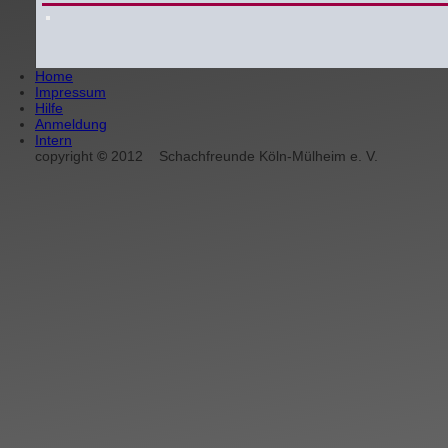
Home
Impressum
Hilfe
Anmeldung
Intern
copyright
©
2012
Schachfreunde Köln-Mülheim e. V.