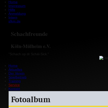
Home
Impressum
Hilfe
Anmeldung
Intern
sfkm.de
Schachfreunde
Köln-Mülheim e.V.
"Schach op dr Schäl-Sick."
Home
Aktuelles
Der Verein
Spielbetrieb
Training
Service
Kontakt
Fotoalbum