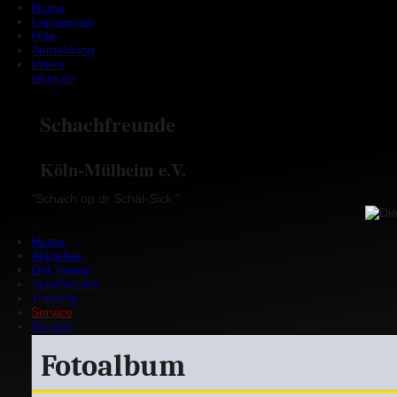
Home
Impressum
Hilfe
Anmeldung
Intern
sfkm.de
Schachfreunde
Köln-Mülheim e.V.
"Schach op dr Schäl-Sick."
Home
Aktuelles
Der Verein
Spielbetrieb
Training
Service
Kontakt
Fotoalbum