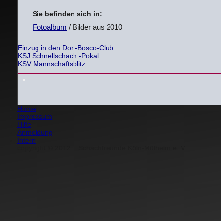
Sie befinden sich in:
Fotoalbum
/ Bilder aus 2010
Einzug in den Don-Bosco-Club
KSJ Schnellschach -Pokal
KSV Mannschaftsblitz
Home
Impressum
Hilfe
Anmeldung
Intern
copyright
©
2012
Schachfreunde Köln-Mülheim e. V.